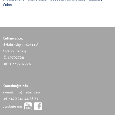
Video
Reliant s.r.o.
U Habrovky 1562/11 A
140 00 Praha 4
IČ: 49702726
DIČ: CZ49702726
Kontaktujte nás
e-mail: info@reliant.eu
tel: +420 241 44 28 21
Sledujte nás