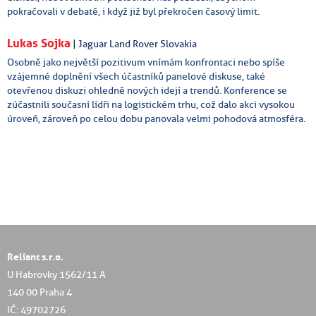
pokračovali v debatě, i když již byl překročen časový limit.
Lukas Sojka
| Jaguar Land Rover Slovakia
Osobně jako největší pozitivum vnímám konfrontaci nebo spíše
vzájemné doplnění všech účastníků panelové diskuse, také
otevřenou diskuzi ohledně nových idejí a trendů. Konference se
zúčastnili současní lídři na logistickém trhu, což dalo akci vysokou
úroveň, zároveň po celou dobu panovala velmi pohodová atmosféra.
Reliant s.r.o.
U Habrovky 1562/11 A
140 00 Praha 4
IČ: 49702726