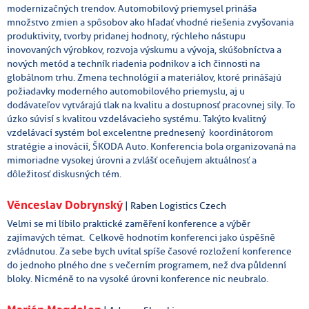
modernizačných trendov. Automobilový priemysel prináša
množstvo zmien a spôsobov ako hľadať vhodné riešenia zvyšovania
produktivity, tvorby pridanej hodnoty, rýchleho nástupu
inovovaných výrobkov, rozvoja výskumu a vývoja, skúšobníctva a
nových metód a techník riadenia podnikov a ich činnosti na
globálnom trhu. Zmena technológií a materiálov, ktoré prinášajú
požiadavky moderného automobilového priemyslu, aj u
dodávateľov vytvárajú tlak na kvalitu a dostupnosť pracovnej sily. To
úzko súvisí s kvalitou vzdelávacieho systému. Takýto kvalitný
vzdelávací systém bol excelentne prednesený koordinátorom
stratégie a inovácií, ŠKODA Auto. Konferencia bola organizovaná na
mimoriadne vysokej úrovni a zvlášť oceňujem aktuálnosť a
dôležitosť diskusných tém.
Věnceslav Dobrynský
| Raben Logistics Czech
Velmi se mi líbilo praktické zaměření konference a výběr
zajímavých témat. Celkově hodnotím konferenci jako úspěšně
zvládnutou. Za sebe bych uvítal spíše časové rozložení konference
do jednoho plného dne s večerním programem, než dva půldenní
bloky. Nicméně to na vysoké úrovni konference nic neubralo.