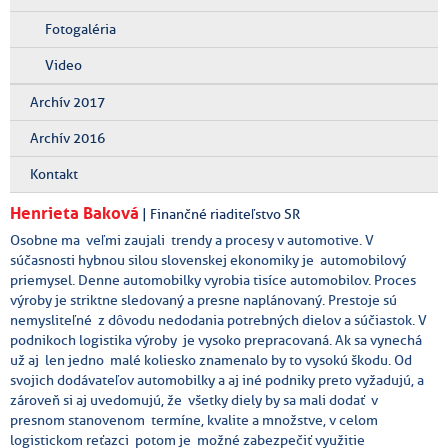
Fotogaléria
Video
Archív 2017
Archív 2016
Kontakt
Henrieta Baková
| Finančné riaditeľstvo SR
Osobne ma veľmi zaujali trendy a procesy v automotive. V
súčasnosti hybnou silou slovenskej ekonomiky je automobilový
priemysel. Denne automobilky vyrobia tisíce automobilov. Proces
výroby je striktne sledovaný a presne naplánovaný. Prestoje sú
nemysliteľné z dôvodu nedodania potrebných dielov a súčiastok. V
podnikoch logistika výroby je vysoko prepracovaná. Ak sa vynechá
už aj len jedno malé koliesko znamenalo by to vysokú škodu. Od
svojich dodávateľov automobilky a aj iné podniky preto vyžadujú, a
zároveň si aj uvedomujú, že všetky diely by sa mali dodať v
presnom stanovenom termíne, kvalite a množstve, v celom
logistickom reťazci potom je možné zabezpečiť využitie