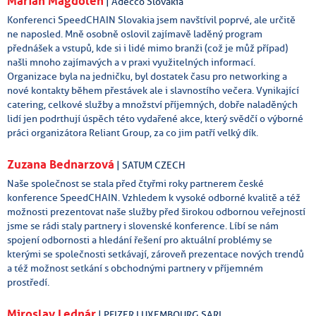
Marián Magdolen
| Adecco Slovakia
Konferenci SpeedCHAIN Slovakia jsem navštívil poprvé, ale určitě
ne naposled. Mně osobně oslovil zajímavě laděný program
přednášek a vstupů, kde si i lidé mimo branži (což je můž případ)
našli mnoho zajímavých a v praxi využitelných informací.
Organizace byla na jedničku, byl dostatek času pro networking a
nové kontakty během přestávek ale i slavnostího večera. Vynikající
catering, celkové služby a množství příjemných, dobře naladěných
lidí jen podrthují úspěch této vydařené akce, který svědčí o výborné
práci organizátora Reliant Group, za co jim patří velký dík.
Zuzana Bednarzová
| SATUM CZECH
Naše společnost se stala před čtyřmi roky partnerem české
konference SpeedCHAIN. Vzhledem k vysoké odborné kvalitě a též
možnosti prezentovat naše služby před širokou odbornou veřejností
jsme se rádi staly partnery i slovenské konference. Líbí se nám
spojení odbornosti a hledání řešení pro aktuální problémy se
kterými se společnosti setkávají, zároveň prezentace nových trendů
a též možnost setkání s obchodnými partnery v příjemném
prostředí.
Miroslav Lednár
| PFIZER LUXEMBOURG SARL