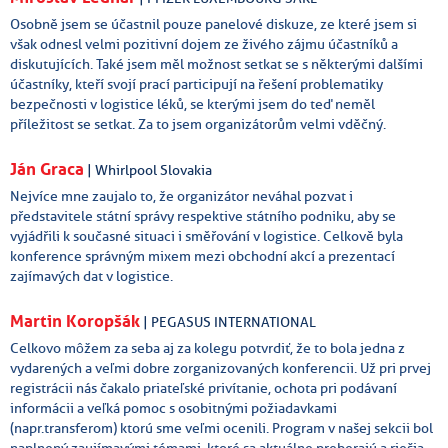
Osobně jsem se účastnil pouze panelové diskuze, ze které jsem si
však odnesl velmi pozitivní dojem ze živého zájmu účastníků a
diskutujících. Také jsem měl možnost setkat se s některými dalšími
účastníky, kteří svojí prací participují na řešení problematiky
bezpečnosti v logistice léků, se kterými jsem do teď neměl
příležitost se setkat. Za to jsem organizátorům velmi vděčný.
Ján Graca
| Whirlpool Slovakia
Nejvíce mne zaujalo to, že organizátor neváhal pozvat i
představitele státní správy respektive státního podniku, aby se
vyjádřili k současné situaci i směřování v logistice. Celkově byla
konference správným mixem mezi obchodní akcí a prezentací
zajímavých dat v logistice.
Martin Koropšák
| PEGASUS INTERNATIONAL
Celkovo môžem za seba aj za kolegu potvrdiť, že to bola jedna z
vydarených a veľmi dobre zorganizovaných konferencii. Už pri prvej
registrácii nás čakalo priateľské privítanie, ochota pri podávaní
informácii a veľká pomoc s osobitnými požiadavkami
(napr.transferom) ktorú sme veľmi ocenili. Program v našej sekcii bol
naplnený zaujímavými témami, ktoré sa aktuálne preberajú a riešia.