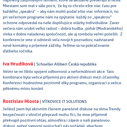
Miestami som mal v sále pocit, že by to chcelo ešte viac času pre
každého „speakra“ – aby nám mohli podať ešte viac informácii, no
pri večernom programe nám na opýtanie každý zo „speakrov“
ochotne odpovedal na naše doplňujúce otázky individuálne. Zaver
večera nám urobil veľkú radosť – dobrá hudba , pohár (Modranského)
vínka v dobre naladenej spoločnosti, ale aj tombola veľmi potešili. Z
konferencie sme si odniesli veľa nových poznatkov, nadviazané
nové kontakty a príjemné zážitky. Tešíme sa na pokračovanie
ďalšieho ročníka.
Iva Hrudíková
| Schoeller Allibert Česká republika
Velmi se mi líbilo spojení odbornosti a neformálnosti akce. Tato
kombinace byla velice příjemná pro aktivní diskuzi mezi účastníky.
Konferenci hodnotíme pozitivně díky programu, organizaci a velice
pěknému místu konání.
Rostislav Hlosta
| VÍTKOVICE IT SOLUTIONS
Jelikož jsem byl aktivním členem panelové diskuse na téma Trendy
bezpečnosti v silniční přepravě mohu říci, že mne příjemně
překvapil pozitivní ohlas, atmosféra i zájem o naši panelovou
diskusi, neboť samotní posluchači nás požádali, abychom