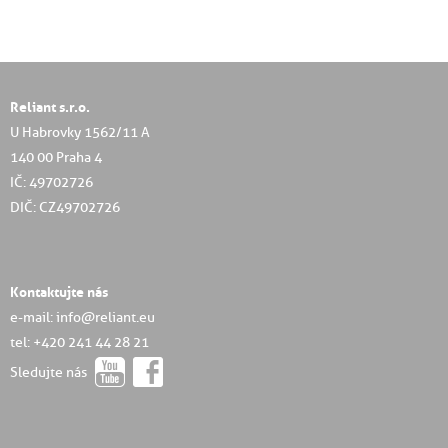
Reliant s.r.o.
U Habrovky 1562/11 A
140 00 Praha 4
IČ: 49702726
DIČ: CZ49702726
Kontaktujte nás
e-mail: info@reliant.eu
tel: +420 241 44 28 21
Sledujte nás