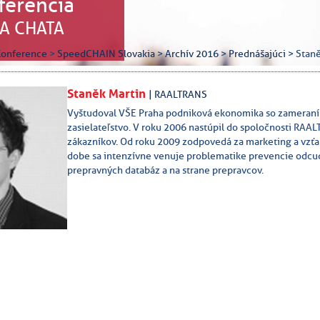
ferencia
A CHATA
Konference
>
SpeedCHAIN Slovakia
>
Archív 2016
>
Prednášajúci
> Staně
Staněk Martin
| RAALTRANS
Vyštudoval VŠE Praha podniková ekonomika so zameraním
zasielateľstvo. V roku 2006 nastúpil do spoločnosti RAAL
zákazníkov. Od roku 2009 zodpovedá za marketing a vzť
dobe sa intenzívne venuje problematike prevencie odcud
prepravných databáz a na strane prepravcov.