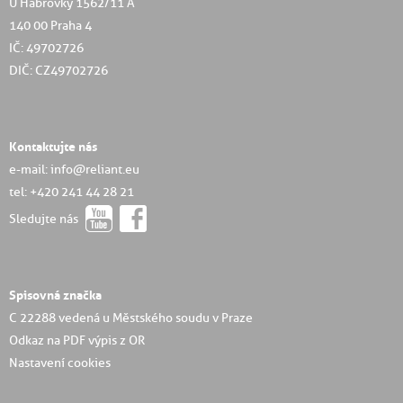
U Habrovky 1562/11 A
140 00 Praha 4
IČ: 49702726
DIČ: CZ49702726
Kontaktujte nás
e-mail: info@reliant.eu
tel: +420 241 44 28 21
Sledujte nás
Spisovná značka
C 22288 vedená u Městského soudu v Praze
Odkaz na PDF výpis z OR
Nastavení cookies