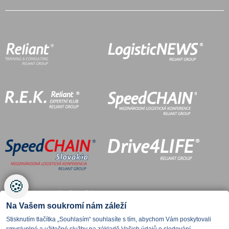
🍪
Na Vašem soukromí nám záleží
Stisknutím tlačítka „Souhlasím“ souhlasíte s tím, abychom Vám poskytovali