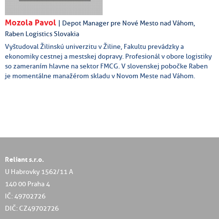
Mozola Pavol
| Depot Manager pre Nové Mesto nad Váhom,
Raben Logistics Slovakia
Vyštudoval Žilinskú univerzitu v Žiline, Fakultu prevádzky a
ekonomiky cestnej a mestskej dopravy. Profesionál v obore logistiky
so zameraním hlavne na sektor FMCG. V slovenskej pobočke Raben
je momentálne manažérom skladu v Novom Meste nad Váhom.
Reliant s.r.o.
U Habrovky 1562/11 A
140 00 Praha 4
IČ: 49702726
DIČ: CZ49702726