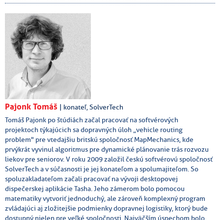
Pajonk Tomáš
| konateľ, SolverTech
Tomáš Pajonk po štúdiách začal pracovať na softvérových
projektoch týkajúcich sa dopravných úloh „vehicle routing
problem" pre vtedajšiu britskú spoločnosť MapMechanics, kde
prvýkrát vyvinul algoritmus pre dynamické plánovanie trás rozvozu
liekov pre seniorov. V roku 2009 založil českú softvérovú spoločnosť
SolverTech a v súčasnosti je jej konateľom a spolumajiteľom. So
spoluzakladateľom začali pracovať na vývoji desktopovej
dispečerskej aplikácie Tasha. Jeho zámerom bolo pomocou
matematiky vytvoriť jednoduchý, ale zároveň komplexný program
zvládajúci aj zložitejšie podmienky dopravnej logistiky, ktorý bude
dostupný nielen pre veľké spoločnosti. Najväčším úspechom bolo