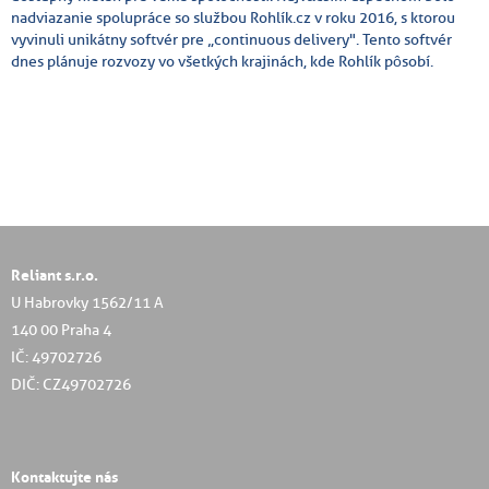
nadviazanie spolupráce so službou Rohlík.cz v roku 2016, s ktorou
vyvinuli unikátny softvér pre „continuous delivery". Tento softvér
dnes plánuje rozvozy vo všetkých krajinách, kde Rohlík pôsobí.
Reliant s.r.o.
U Habrovky 1562/11 A
140 00 Praha 4
IČ: 49702726
DIČ: CZ49702726
Kontaktujte nás