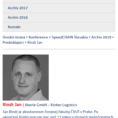
Archív 2017
Archív 2016
Kontakt
Úvodní strana
>
Konference
>
SpeedCHAIN Slovakia
>
Archív 2019
>
Prednášajúci
> Rindt Jan
Rindt Jan
| Aberle GmbH – Körber Logistics
Jan Rindt je absolventom Strojnej fakulty ČVUT v Prahe. Po
ukončení štúdia pracuje viac než 17 rokov v rôznych spoločnostiach