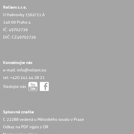
Reliant s.r.o.
U Habrovky 1562/11 A
140 00 Praha 4
IČ: 49702726
DIČ: CZ49702726
Kontaktujte nás
e-mail: info@reliant.eu
tel: +420 241 44 28 21
Sledujte nás
Spisovná značka
C 22288 vedená u Městského soudu v Praze
Odkaz na PDF výpis z OR