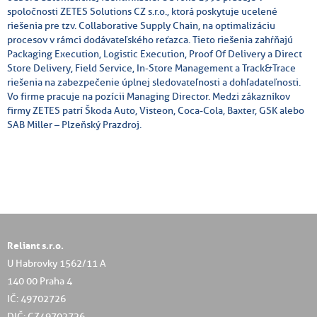
spoločnosti ZETES Solutions CZ s.r.o., ktorá poskytuje ucelené
riešenia pre tzv. Collaborative Supply Chain, na optimalizáciu
procesov v rámci dodávateľského reťazca. Tieto riešenia zahŕňajú
Packaging Execution, Logistic Execution, Proof Of Delivery a Direct
Store Delivery, Field Service, In-Store Management a Track&Trace
riešenia na zabezpečenie úplnej sledovateľnosti a dohľadateľnosti.
Vo firme pracuje na pozícii Managing Director. Medzi zákazníkov
firmy ZETES patrí Škoda Auto, Visteon, Coca-Cola, Baxter, GSK alebo
SAB Miller – Plzeňský Prazdroj.
Reliant s.r.o.
U Habrovky 1562/11 A
140 00 Praha 4
IČ: 49702726
DIČ: CZ49702726