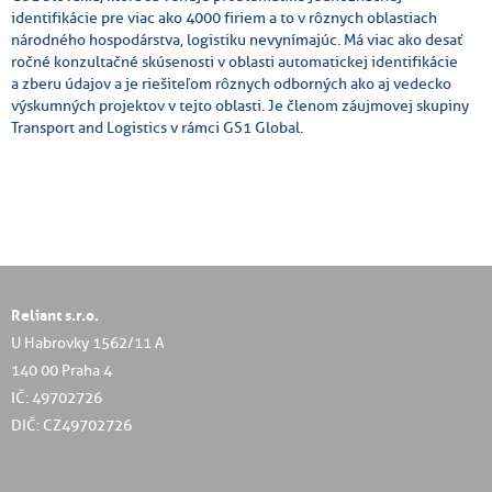
identifikácie pre viac ako 4000 firiem a to v rôznych oblastiach
národného hospodárstva, logistiku nevynímajúc. Má viac ako desať
ročné konzultačné skúsenosti v oblasti automatickej identifikácie
a zberu údajov a je riešiteľom rôznych odborných ako aj vedecko
výskumných projektov v tejto oblasti. Je členom záujmovej skupiny
Transport and Logistics v rámci GS1 Global.
Reliant s.r.o.
U Habrovky 1562/11 A
140 00 Praha 4
IČ: 49702726
DIČ: CZ49702726