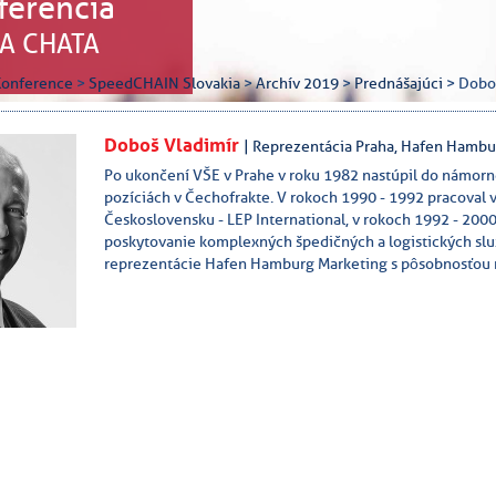
ferencia
A CHATA
Konference
>
SpeedCHAIN Slovakia
>
Archív 2019
>
Prednášajúci
> Dobo
Doboš Vladimír
| Reprezentácia Praha, Hafen Hambur
Po ukončení VŠE v Prahe v roku 1982 nastúpil do námorn
pozíciách v Čechofrakte. V rokoch 1990 - 1992 pracoval 
Československu - LEP International, v rokoch 1992 - 200
poskytovanie komplexných špedičných a logistických slu
reprezentácie Hafen Hamburg Marketing s pôsobnosťou n