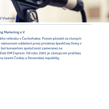
š Vladimír
g Marketing e.V.
ého referátu v Čechofrakte. Potom pôsobil na rôznych
v námornom oddelení prvej privátnej špedičnej firmy v
0 bol konateľom spoločnosti zameranej na
žieb DM Express. Od roku 2001 je zástupcom pražskej
a území Českej a Slovenskej republiky.