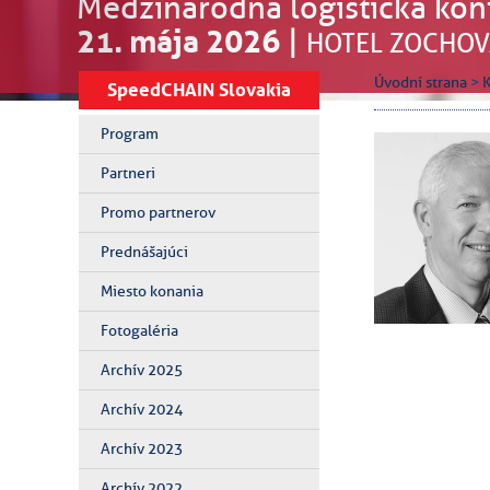
Medzinárodná logistická kon
21. mája 2026
|
HOTEL ZOCHOV
Úvodní strana
>
SpeedCHAIN Slovakia
Program
Partneri
Promo partnerov
Prednášajúci
Miesto konania
Fotogaléria
Archív 2025
Archív 2024
Archív 2023
Archív 2022