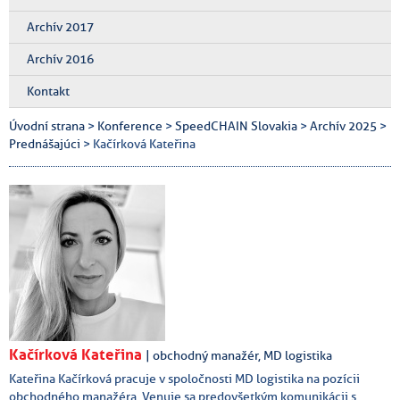
Archív 2017
Archív 2016
Kontakt
Úvodní strana
>
Konference
>
SpeedCHAIN Slovakia
>
Archív 2025
>
Prednášajúci
> Kačírková Kateřina
Kačírková Kateřina
| obchodný manažér, MD logistika
Kateřina Kačírková pracuje v spoločnosti MD logistika na pozícii
obchodného manažéra. Venuje sa predovšetkým komunikácii s