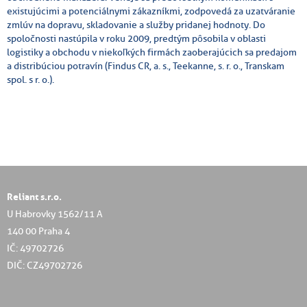
existujúcimi a potenciálnymi zákazníkmi, zodpovedá za uzatváranie
zmlúv na dopravu, skladovanie a služby pridanej hodnoty. Do
spoločnosti nastúpila v roku 2009, predtým pôsobila v oblasti
logistiky a obchodu v niekoľkých firmách zaoberajúcich sa predajom
a distribúciou potravín (Findus CR, a. s., Teekanne, s. r. o., Transkam
spol. s r. o.).
Reliant s.r.o.
U Habrovky 1562/11 A
140 00 Praha 4
IČ: 49702726
DIČ: CZ49702726