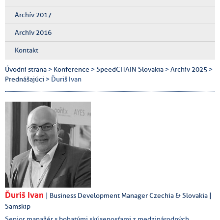
Archív 2017
Archív 2016
Kontakt
Úvodní strana
>
Konference
>
SpeedCHAIN Slovakia
>
Archív 2025
>
Prednášajúci
> Ďuriš Ivan
Ďuriš Ivan
| Business Development Manager Czechia & Slovakia |
Samskip
Senior manažér s bohatými skúsenosťami z medzinárodných