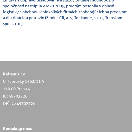
spoločnosti nastúpila v roku 2009, predtým pôsobila v oblasti
logistiky a obchodu v niekoľkých firmách zaoberajúcich sa predajom
a distribúciou potravín (Findus CR, a. s., Teekanne, s. r. o., Transkam
spol. s r. o.).
Reliant s.r.o.
U Habrovky 1562/11 A
140 00 Praha 4
IČ: 49702726
DIČ: CZ49702726
Kontaktujte nás