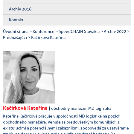
Archív 2016
Kontakt
Úvodní strana
>
Konference
>
SpeedCHAIN Slovakia
>
Archív 2022
>
Prednášajúci
> Kačírková Kateřina
Kačírková Kateřina
| obchodný manažér, MD logistika
Kateřina Kačírková pracuje v spoločnosti MD logistika na pozícii
obchodného manažéra. Venuje sa predovšetkým komunikácii s
existujúcimi a potenciálnymi zákazníkmi, zodpovedá za uzatváranie
zmlúv na dopravu, skladovanie a služby pridanej hodnoty. Do