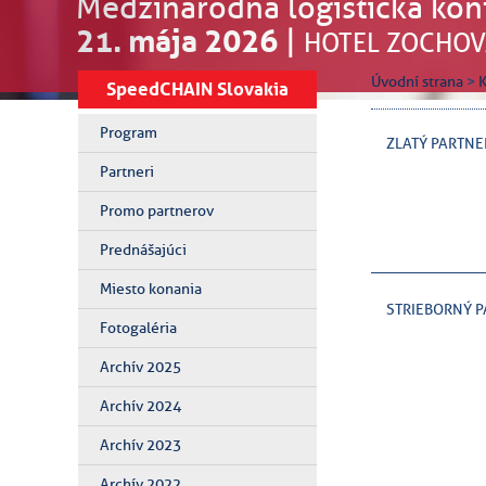
Medzinárodná logistická kon
21. mája 2026
|
HOTEL ZOCHOV
Úvodní strana
>
SpeedCHAIN Slovakia
Program
ZLATÝ PARTNE
Partneri
Promo partnerov
Prednášajúci
Miesto konania
STRIEBORNÝ P
Fotogaléria
Archív 2025
Archív 2024
Archív 2023
Archív 2022