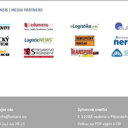
NERI | MEDIA PARTNERS
ujte nás
Spisovná značka
info@reliant.eu
C 22288 vedená u Městskéh
0 241 44 28 21
Odkaz na PDF výpis z OR