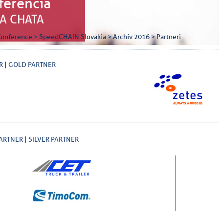
ferencia
A CHATA
Konference
>
SpeedCHAIN Slovakia
>
Archív 2016
>
Partneri
R | GOLD PARTNER
ARTNER | SILVER PARTNER